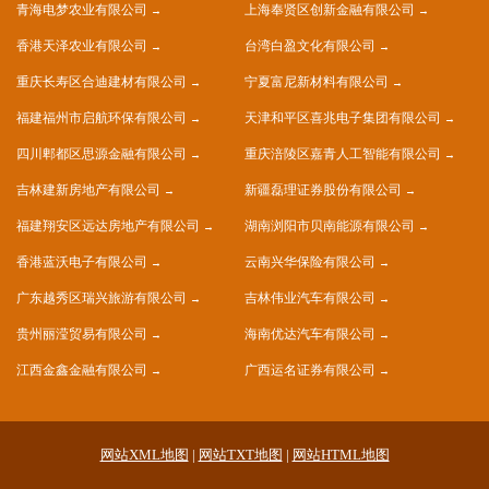
青海电梦农业有限公司
上海奉贤区创新金融有限公司
香港天泽农业有限公司
台湾白盈文化有限公司
重庆长寿区合迪建材有限公司
宁夏富尼新材料有限公司
福建福州市启航环保有限公司
天津和平区喜兆电子集团有限公司
四川郫都区思源金融有限公司
重庆涪陵区嘉青人工智能有限公司
吉林建新房地产有限公司
新疆磊理证券股份有限公司
福建翔安区远达房地产有限公司
湖南浏阳市贝南能源有限公司
香港蓝沃电子有限公司
云南兴华保险有限公司
广东越秀区瑞兴旅游有限公司
吉林伟业汽车有限公司
贵州丽滢贸易有限公司
海南优达汽车有限公司
江西金鑫金融有限公司
广西运名证券有限公司
网站XML地图
|
网站TXT地图
|
网站HTML地图